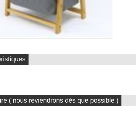
ristiques
ire ( nous reviendrons dès que possible )