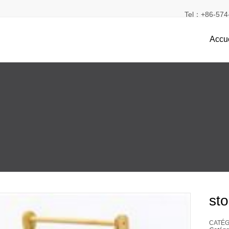
Tel：+86-574-
Accue
st
CATÉGO