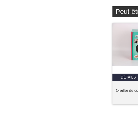
Peut-êt
DÉTAILS
Oreiller de 
Copyright © 2017 | Ningbo Overpass Int'l Co., Ltd. | Ajouter.:GSS