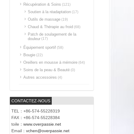
Récupération & Soins
(121)
Soutien à la réadaptation
(17)
Outils de massage
(19)
Chaud & Thérapie au froid
(68)
Patch de soulagement de la
douleur
(17)
Équipement sportif
(58)
Bougie
(22)
Oreillers en mousse à mémoire
(64)
Soins de la peau & Beauté
(0)
Autres accessoires
(4)
CONTACTEZ-NOUS
TEL：+86-574-55228319
FAX：+86-574-55228384
toile：
www.overpassie.net
Email：
vchen@overpassie.net