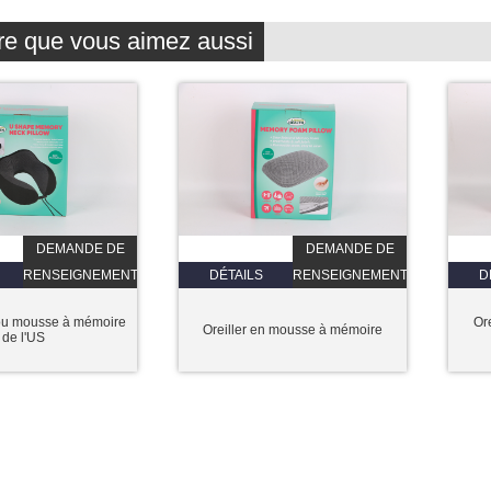
re que vous aimez aussi
DEMANDE DE
DEMANDE DE
RENSEIGNEMENTS
DÉTAILS
RENSEIGNEMENTS
D
cou mousse à mémoire
Or
Oreiller en mousse à mémoire
de l'US
 Bldg, No.655, L'extension Secte Lianfeng route, Haishu District, Ningbo