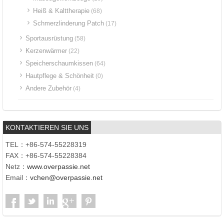
Heiß & Kalttherapie
(68)
Schmerzlinderung Patch
(17)
Sportausrüstung
(58)
Kerzenwärmer
(22)
Speicherschaumkissen
(64)
Hautpflege & Schönheit
(0)
Andere Zubehör
(4)
KONTAKTIEREN SIE UNS
TEL：+86-574-55228319
FAX：+86-574-55228384
Netz：
www.overpassie.net
Email：
vchen@overpassie.net