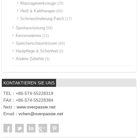
Massagewerkzeuge
(19)
Heiß & Kalttherapie
(68)
Schmerzlinderung Patch
(17)
Sportausrüstung
(58)
Kerzenwärmer
(22)
Speicherschaumkissen
(64)
Hautpflege & Schönheit
(0)
Andere Zubehör
(4)
KONTAKTIEREN SIE UNS
TEL：+86-574-55228319
FAX：+86-574-55228384
Netz：
www.overpassie.net
Email：
vchen@overpassie.net