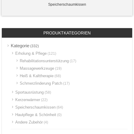
Speicherschaumkissen
PRODUKTKATEGORIEN
Kategorie
(332)
Erholung & Pflege
(121)
Rehabilitationsunterstützung
(17)
Massagewerkzeuge
(19)
Heiß & Kalttherapie
(68)
Schmerzlinderung Patch
(17)
Sportausrüstung
(58)
Kerzenwärmer
(22)
Speicherschaumkissen
(64)
Hautpflege & Schönheit
(0)
Andere Zubehör
(4)