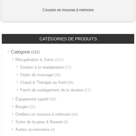
Coussin en mousse à mémoire
CATÉGORIES DE PRODUITS
Catégorie
(332)
Récupération & Soins
(121)
Soutien à la réadaptation
(17)
Outils de massage
(19)
Chaud & Thérapie au froid
(68)
Patch de soulagement de la douleur
(17)
Équipement sportif
(58)
Bougie
(22)
Oreillers en mousse à mémoire
(64)
Soins de la peau & Beauté
(0)
Autres accessoires
(4)