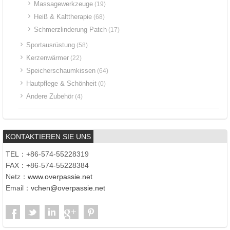
Massagewerkzeuge
(19)
Heiß & Kalttherapie
(68)
Schmerzlinderung Patch
(17)
Sportausrüstung
(58)
Kerzenwärmer
(22)
Speicherschaumkissen
(64)
Hautpflege & Schönheit
(0)
Andere Zubehör
(4)
KONTAKTIEREN SIE UNS
TEL：+86-574-55228319
FAX：+86-574-55228384
Netz：
www.overpassie.net
Email：
vchen@overpassie.net