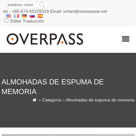
tel：+86-574-55228319 Email: vchen@overpassie.net
Editar Traducción
ALMOHADAS DE ESPUMA DE
MEMORIA
»
Categoría
»
Almohadas de espuma de memoria
