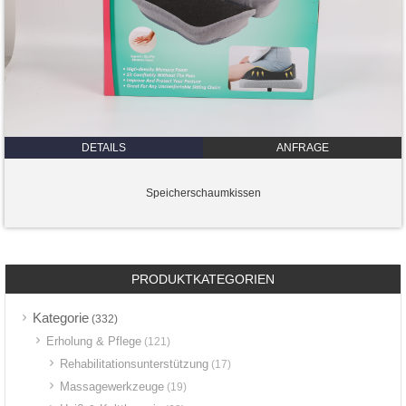
DETAILS
ANFRAGE
Speicherschaumkissen
PRODUKTKATEGORIEN
Kategorie
(332)
Erholung & Pflege
(121)
Rehabilitationsunterstützung
(17)
Massagewerkzeuge
(19)