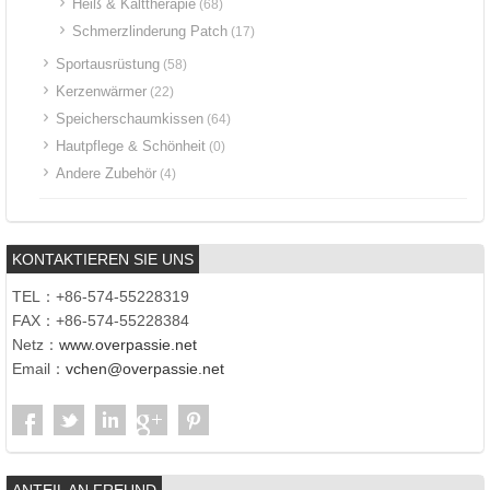
Heiß & Kalttherapie
(68)
Schmerzlinderung Patch
(17)
Sportausrüstung
(58)
Kerzenwärmer
(22)
Speicherschaumkissen
(64)
Hautpflege & Schönheit
(0)
Andere Zubehör
(4)
KONTAKTIEREN SIE UNS
TEL：+86-574-55228319
FAX：+86-574-55228384
Netz：
www.overpassie.net
Email：
vchen@overpassie.net