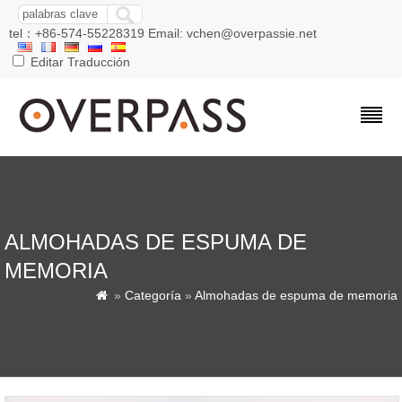
tel：+86-574-55228319 Email: vchen@overpassie.net
Editar Traducción
ALMOHADAS DE ESPUMA DE
MEMORIA
»
Categoría
»
Almohadas de espuma de memoria
