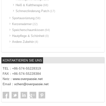
Heiß & Kalttherapie
(68)
Schmerzlinderung Patch
(17)
Sportausrüstung
(58)
Kerzenwärmer
(22)
Speicherschaumkissen
(64)
Hautpflege & Schönheit
(0)
Andere Zubehör
(4)
KONTAKTIEREN SIE UNS
TEL：+86-574-55228319
FAX：+86-574-55228384
Netz：
www.overpassie.net
Email：
vchen@overpassie.net