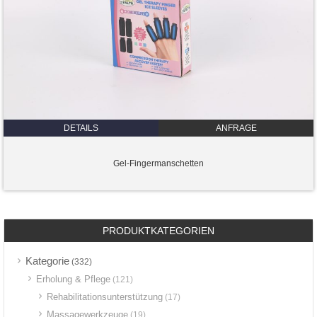
DETAILS
ANFRAGE
Gel-Fingermanschetten
PRODUKTKATEGORIEN
Kategorie
(332)
Erholung & Pflege
(121)
Rehabilitationsunterstützung
(17)
Massagewerkzeuge
(19)