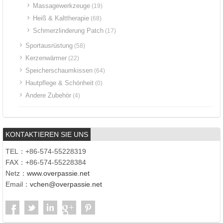
Massagewerkzeuge
(19)
Heiß & Kalttherapie
(68)
Schmerzlinderung Patch
(17)
Sportausrüstung
(58)
Kerzenwärmer
(22)
Speicherschaumkissen
(64)
Hautpflege & Schönheit
(0)
Andere Zubehör
(4)
KONTAKTIEREN SIE UNS
TEL：+86-574-55228319
FAX：+86-574-55228384
Netz：
www.overpassie.net
Email：
vchen@overpassie.net