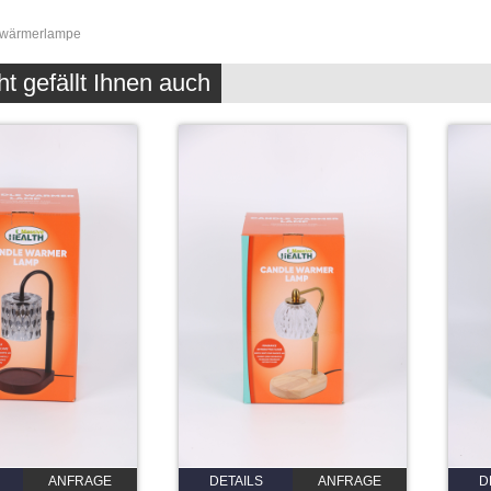
nwärmerlampe
ht gefällt Ihnen auch
ANFRAGE
DETAILS
ANFRAGE
D