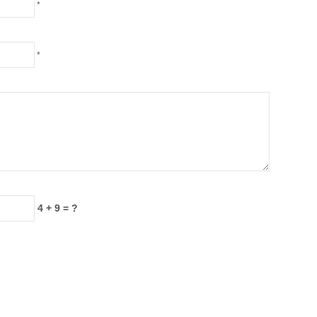
*
*
4 + 9 = ?