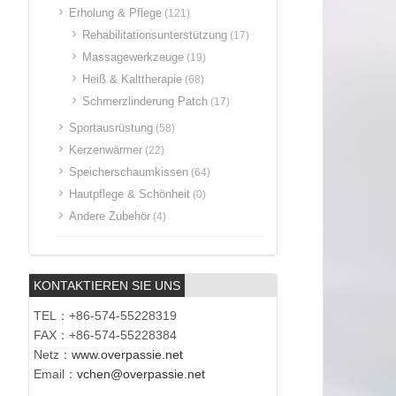
Erholung & Pflege
(121)
Rehabilitationsunterstützung
(17)
Massagewerkzeuge
(19)
Heiß & Kalttherapie
(68)
Schmerzlinderung Patch
(17)
Sportausrüstung
(58)
Kerzenwärmer
(22)
Speicherschaumkissen
(64)
Hautpflege & Schönheit
(0)
Andere Zubehör
(4)
KONTAKTIEREN SIE UNS
TEL：+86-574-55228319
FAX：+86-574-55228384
Netz：
www.overpassie.net
Email：
vchen@overpassie.net