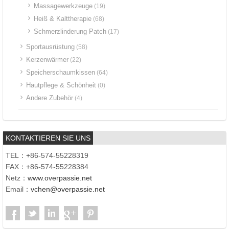
Massagewerkzeuge
(19)
Heiß & Kalttherapie
(68)
Schmerzlinderung Patch
(17)
Sportausrüstung
(58)
Kerzenwärmer
(22)
Speicherschaumkissen
(64)
Hautpflege & Schönheit
(0)
Andere Zubehör
(4)
KONTAKTIEREN SIE UNS
TEL：+86-574-55228319
FAX：+86-574-55228384
Netz：
www.overpassie.net
Email：
vchen@overpassie.net