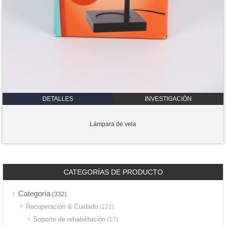
DETALLES
INVESTIGACIÓN
Lámpara de vela
CATEGORÍAS DE PRODUCTO
Categoría
(332)
Recuperación & Cuidado
(121)
Soporte de rehabilitación
(17)