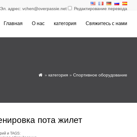
л. адрес: vchen@overpassie.net
Редактирование перевода
Главная
О нас
категория
Свяжитесь с нами
»
категория
»
Спортивное оборудование

енировка пота жилет
рий и TAGS: