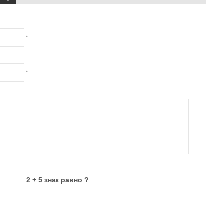
*
*
2 + 5 знак равно ?