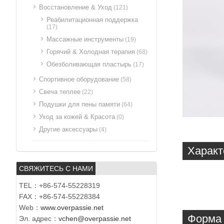
Восстановление & Уход
(121)
Реабилитационная поддержка
(17)
Массажные инструменты
(19)
Горячий & Холодная терапия
(68)
Обезболивающая пластырь
(17)
Спортивное оборудование
(58)
Свеча теплее
(22)
Подушки для пены памяти
(64)
Уход за кожей & Красота
(0)
Другие аксессуары
(4)
Характ
СВЯЖИТЕСЬ С НАМИ
TEL：+86-574-55228319
FAX：+86-574-55228384
Web：
www.overpassie.net
Форма 
Эл. адрес：
vchen@overpassie.net