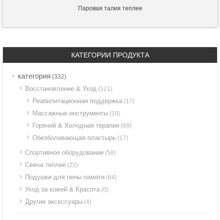
Паровая талия теплее
КАТЕГОРИИ ПРОДУКТА
категория
(332)
Восстановление & Уход
(121)
Реабилитационная поддержка
(17)
Массажные инструменты
(19)
Горячий & Холодная терапия
(68)
Обезболивающая пластырь
(17)
Спортивное оборудование
(58)
Свеча теплее
(22)
Подушки для пены памяти
(64)
Уход за кожей & Красота
(0)
Другие аксессуары
(4)