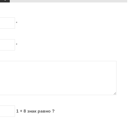
*
*
1 + 8 знак равно ?