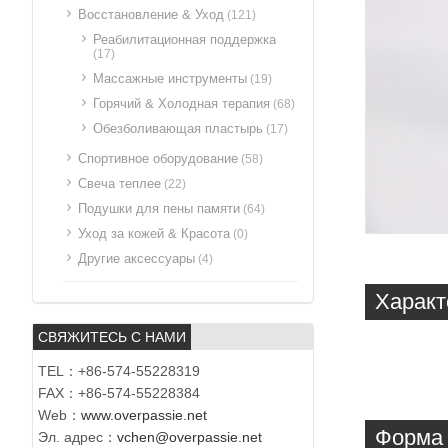
Восстановление & Уход
(121)
Реабилитационная поддержка
(17)
Массажные инструменты
(19)
Горячий & Холодная терапия
(68)
Обезболивающая пластырь
(17)
Спортивное оборудование
(58)
Свеча теплее
(22)
Подушки для пены памяти
(64)
Уход за кожей & Красота
(0)
Другие аксессуары
(4)
Характ
СВЯЖИТЕСЬ С НАМИ
TEL：+86-574-55228319
FAX：+86-574-55228384
Web：
www.overpassie.net
Форма 
Эл. адрес：
vchen@overpassie.net