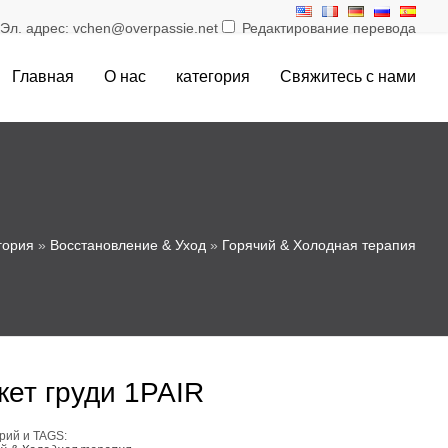
л. адрес: vchen@overpassie.net
Редактирование перевода
Главная
О нас
категория
Свяжитесь с нами
гория
»
Восстановление & Уход
»
Горячий & Холодная терапия
кет груди 1PAIR
рий и TAGS: