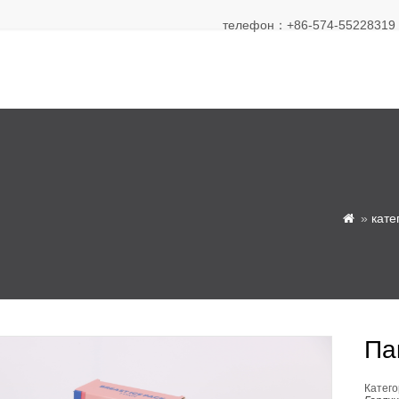
телефон：+86-574-55228319 Э
»
кате

Па
Катего