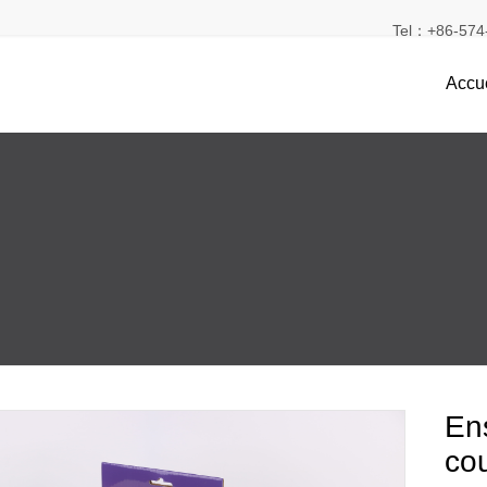
Tel：+86-574-
Accue
En
co