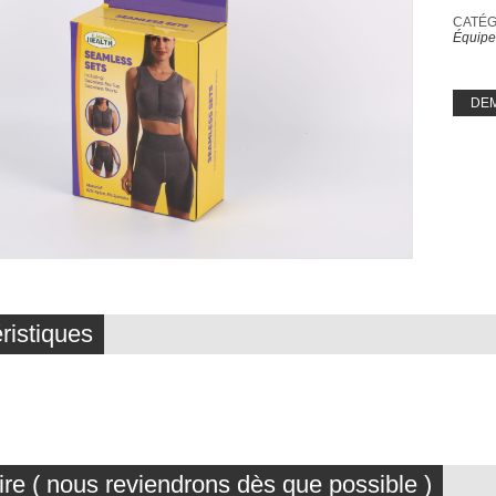
CATÉGO
Équipe
DE
ristiques
ire ( nous reviendrons dès que possible )