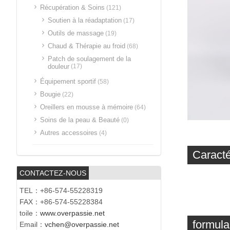
Récupération & Soins
(121)
Soutien à la réadaptation
(17)
Outils de massage
(19)
Chaud & Thérapie au froid
(68)
Patch de soulagement de la
douleur
(17)
Équipement sportif
(58)
Bougie
(22)
Oreillers en mousse à mémoire
(64)
Soins de la peau & Beauté
(0)
Autres accessoires
(4)
Caracté
CONTACTEZ-NOUS
TEL：+86-574-55228319
FAX：+86-574-55228384
toile：
www.overpassie.net
formula
Email：
vchen@overpassie.net