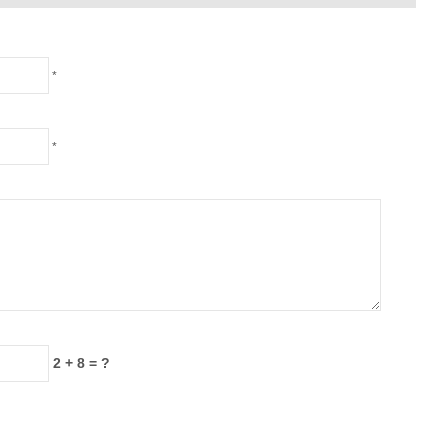
*
*
2 + 8 = ?