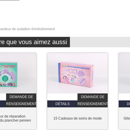
ardeur de sudation d'entraînement
re que vous aimez aussi
DEMANDE DE
DEMANDE DE
RENSEIGNEMENTS
DÉTAILS
RENSEIGNEMENTS
D
ur de réparation
15 Cadeaux de soins de mode
Gile
du plancher pelvien