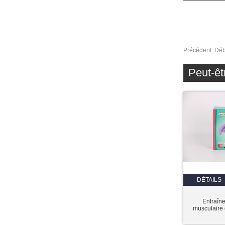
Précédent:
Déb
Peut-êt
DÉTAILS
Entraîne
musculaire 