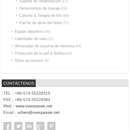
Soporte de rehabilitación
(17)
Herramientas de masaje
(19)
Caliente & Terapia de frío
(68)
Parche de alivio del dolor
(17)
Equipo deportivo
(58)
Calentador de vela
(22)
Almohadas de espuma de memoria
(64)
Protección de la piel & Belleza
(0)
Otros accesorios
(4)
CONTÁCTENOS
TEL：+86-574-55228319
FAX：+86-574-55228384
Web：
www.overpassie.net
Email：
vchen@overpassie.net