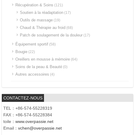
Récupération & Soins
(121)
Soutien à la réadaptation
(17)
Outils de massage
(19)
Chaud & Thérapie au froid
(68)
Patch de soulagement de la douleur
(17)
Équipement sportif
(58)
Bougie
(22)
Oreillers en mousse à mémoire
(64)
Soins de la peau & Beauté
(0)
Autres accessoires
(4)
CONTACTEZ-NOUS
TEL：+86-574-55228319
FAX：+86-574-55228384
toile：
www.overpassie.net
Email：
vchen@overpassie.net