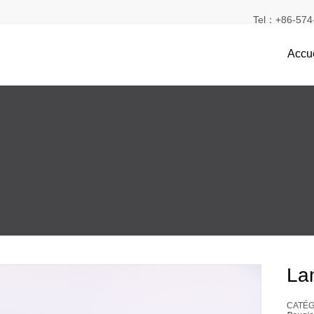
Tel：+86-574-
Accue
La
CATÉGO