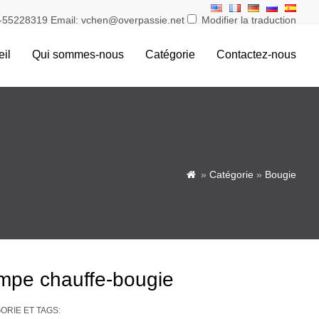
55228319 Email: vchen@overpassie.net
Modifier la traduction
il
Qui sommes-nous
Catégorie
Contactez-nous
»
Catégorie
»
Bougie

mpe chauffe-bougie
RIE ET ​​TAGS: