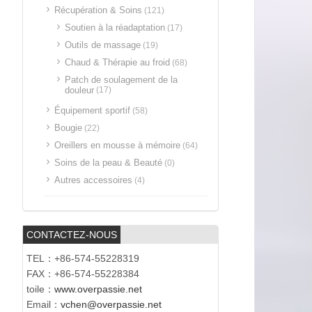
Récupération & Soins
(121)
Soutien à la réadaptation
(17)
Outils de massage
(19)
Chaud & Thérapie au froid
(68)
Patch de soulagement de la
douleur
(17)
Équipement sportif
(58)
Bougie
(22)
Oreillers en mousse à mémoire
(64)
Soins de la peau & Beauté
(0)
Autres accessoires
(4)
CONTACTEZ-NOUS
TEL：+86-574-55228319
FAX：+86-574-55228384
toile：
www.overpassie.net
Email：
vchen@overpassie.net