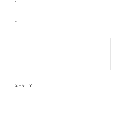
*
*
2 + 6 = ?