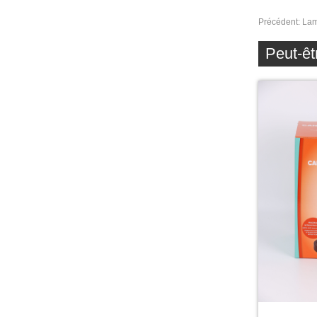
Précédent:
Lam
Peut-êt