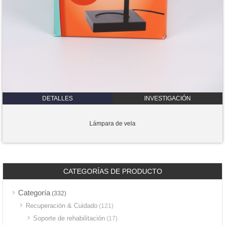
DETALLES
INVESTIGACIÓN
Lámpara de vela
CATEGORÍAS DE PRODUCTO
Categoría
(332)
Recuperación & Cuidado
(121)
Soporte de rehabilitación
(17)