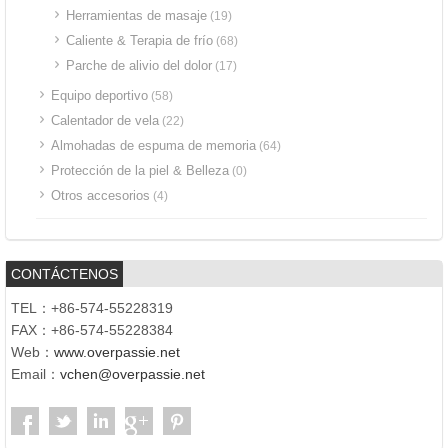
Herramientas de masaje
(19)
Caliente & Terapia de frío
(68)
Parche de alivio del dolor
(17)
Equipo deportivo
(58)
Calentador de vela
(22)
Almohadas de espuma de memoria
(64)
Protección de la piel & Belleza
(0)
Otros accesorios
(4)
CONTÁCTENOS
TEL：+86-574-55228319
FAX：+86-574-55228384
Web：
www.overpassie.net
Email：
vchen@overpassie.net