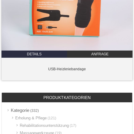
DETAILS
ANFRAGE
USB-Heizkniebandage
PRODUKTKATEGORIEN
Kategorie
(332)
Erholung & Pflege
(121)
Rehabilitationsunterstützung
(17)
Massagewerkzeuge
(19)