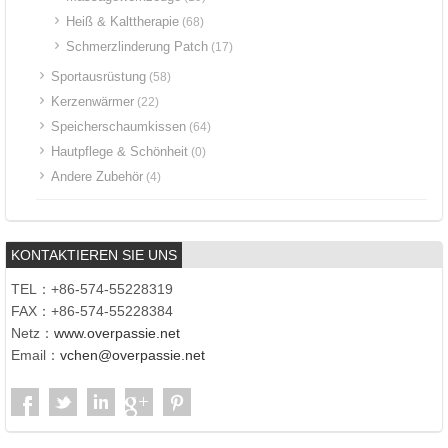
Heiß & Kalttherapie
(68)
Schmerzlinderung Patch
(17)
Sportausrüstung
(58)
Kerzenwärmer
(22)
Speicherschaumkissen
(64)
Hautpflege & Schönheit
(0)
Andere Zubehör
(4)
KONTAKTIEREN SIE UNS
TEL：+86-574-55228319
FAX：+86-574-55228384
Netz：
www.overpassie.net
Email：
vchen@overpassie.net