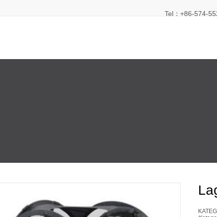
Tel：+86-574-55
La
KATEG