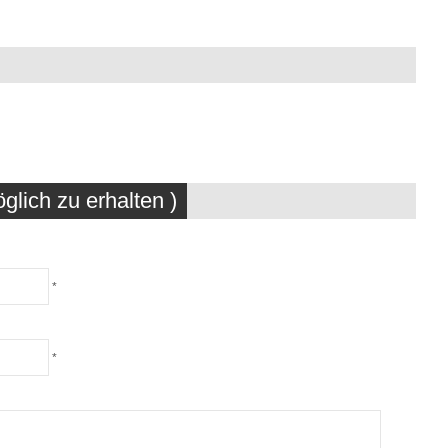
glich zu erhalten )
*
*