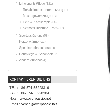
Erholung & Pflege
(121)
Rehabilitationsunterstützung
(17)
Massagewerkzeuge
(19)
Heiß & Kalttherapie
(68)
Schmerzlinderung Patch
(17)
Sportausrüstung
(58)
Kerzenwärmer
(22)
Speicherschaumkissen
(64)
Hautpflege & Schönheit
(0)
Andere Zubehör
(4)
KONTAKTIEREN SIE UNS
TEL：+86-574-55228319
FAX：+86-574-55228384
Netz：
www.overpassie.net
Email：
vchen@overpassie.net