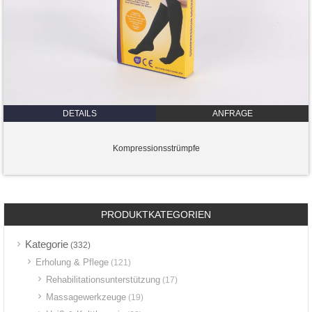
DETAILS
ANFRAGE
Kompressionsstrümpfe
PRODUKTKATEGORIEN
Kategorie
(332)
Erholung & Pflege
(121)
Rehabilitationsunterstützung
(17)
Massagewerkzeuge
(19)