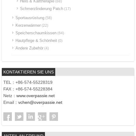
Heiß & Kalttherapie
(68)
Schmerzlinderung Patch
(17)
Sportausrüstung
(58)
Kerzenwärmer
(22)
Speicherschaumkissen
(64)
Hautpflege & Schönheit
(0)
Andere Zubehör
(4)
KONTAKTIEREN SIE UNS
TEL：+86-574-55228319
FAX：+86-574-55228384
Netz：
www.overpassie.net
Email：
vchen@overpassie.net
ANTEIL AN FREUND