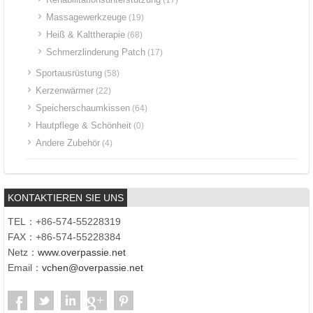
(17)
Massagewerkzeuge
(19)
Heiß & Kalttherapie
(68)
Schmerzlinderung Patch
(17)
Sportausrüstung
(58)
Kerzenwärmer
(22)
Speicherschaumkissen
(64)
Hautpflege & Schönheit
(0)
Andere Zubehör
(4)
KONTAKTIEREN SIE UNS
TEL：+86-574-55228319
FAX：+86-574-55228384
Netz：
www.overpassie.net
Email：
vchen@overpassie.net