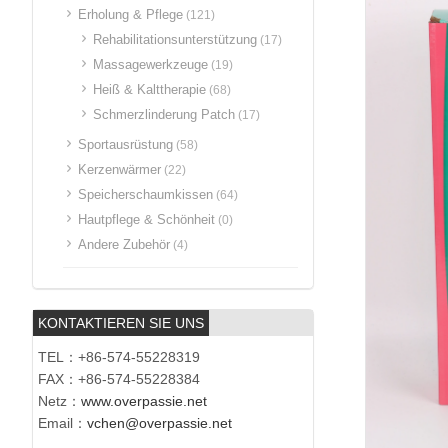
Erholung & Pflege
(121)
Rehabilitationsunterstützung
(17)
Massagewerkzeuge
(19)
Heiß & Kalttherapie
(68)
Schmerzlinderung Patch
(17)
Sportausrüstung
(58)
Kerzenwärmer
(22)
Speicherschaumkissen
(64)
Hautpflege & Schönheit
(0)
Andere Zubehör
(4)
KONTAKTIEREN SIE UNS
TEL：+86-574-55228319
FAX：+86-574-55228384
Netz：
www.overpassie.net
Email：
vchen@overpassie.net