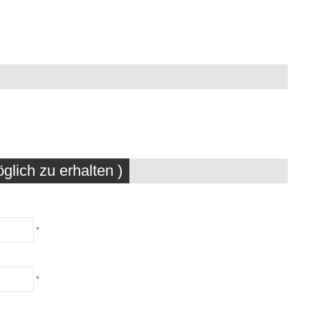
glich zu erhalten )
*
*