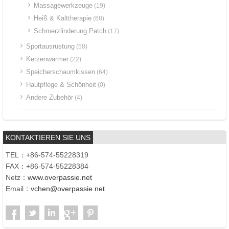
Massagewerkzeuge
(19)
Heiß & Kalttherapie
(68)
Schmerzlinderung Patch
(17)
Sportausrüstung
(58)
Kerzenwärmer
(22)
Speicherschaumkissen
(64)
Hautpflege & Schönheit
(0)
Andere Zubehör
(4)
KONTAKTIEREN SIE UNS
TEL：+86-574-55228319
FAX：+86-574-55228384
Netz：
www.overpassie.net
Email：
vchen@overpassie.net