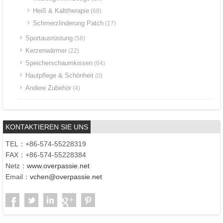
Heiß & Kalttherapie
(68)
Schmerzlinderung Patch
(17)
Sportausrüstung
(58)
Kerzenwärmer
(22)
Speicherschaumkissen
(64)
Hautpflege & Schönheit
(0)
Andere Zubehör
(4)
KONTAKTIEREN SIE UNS
TEL：+86-574-55228319
FAX：+86-574-55228384
Netz：
www.overpassie.net
Email：
vchen@overpassie.net