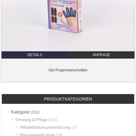
DETAILS
ANFRAGE
Gel-Fingermanschetten
PRODUKTKATEGORIEN
Kategorie
(332)
Erholung & Pflege
(121)
Rehabilitationsunterstützung
(17)
Massagewerkzeuge
(19)