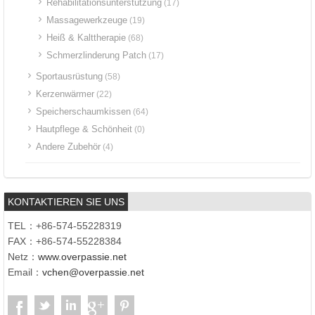
Rehabilitationsunterstützung
(17)
Massagewerkzeuge
(19)
Heiß & Kalttherapie
(68)
Schmerzlinderung Patch
(17)
Sportausrüstung
(58)
Kerzenwärmer
(22)
Speicherschaumkissen
(64)
Hautpflege & Schönheit
(0)
Andere Zubehör
(4)
KONTAKTIEREN SIE UNS
TEL：+86-574-55228319
FAX：+86-574-55228384
Netz：
www.overpassie.net
Email：
vchen@overpassie.net