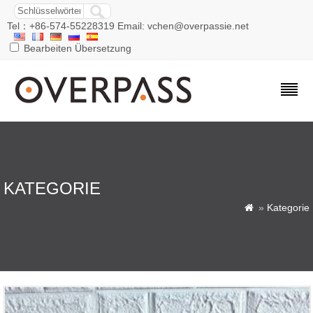
Tel：+86-574-55228319 Email: vchen@overpassie.net
Bearbeiten Übersetzung
KATEGORIE
»
Kategorie
