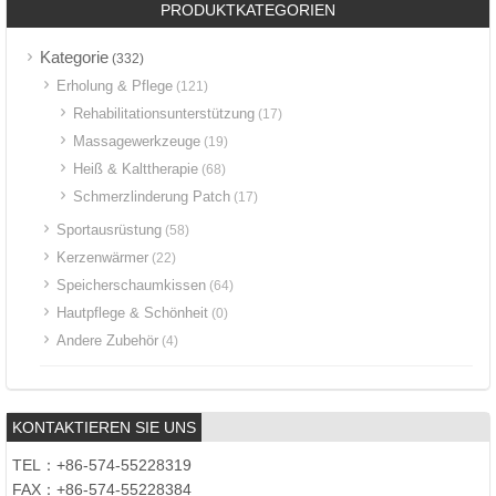
PRODUKTKATEGORIEN
Kategorie
(332)
Erholung & Pflege
(121)
Rehabilitationsunterstützung
(17)
Massagewerkzeuge
(19)
Heiß & Kalttherapie
(68)
Schmerzlinderung Patch
(17)
Sportausrüstung
(58)
Kerzenwärmer
(22)
Speicherschaumkissen
(64)
Hautpflege & Schönheit
(0)
Andere Zubehör
(4)
KONTAKTIEREN SIE UNS
TEL：+86-574-55228319
FAX：+86-574-55228384