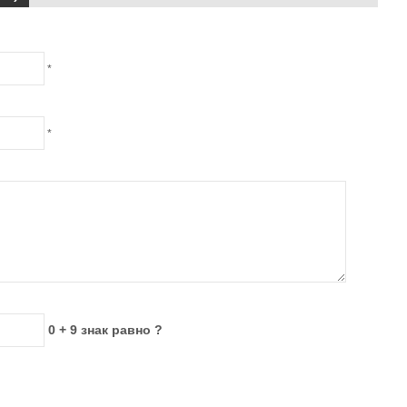
*
*
0 + 9 знак равно ?