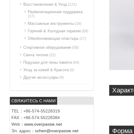
Восстановление & Уход
(121)
Реабилитационная поддержка
(17)
Массажные инструменты
(19)
Горячий & Холодная терапия
(68)
Обезболивающая пластырь
(17)
Спортивное оборудование
(58)
Свеча теплее
(22)
Подушки для пены памяти
(64)
Уход за кожей & Красота
(0)
Другие аксессуары
(4)
Характ
СВЯЖИТЕСЬ С НАМИ
TEL：+86-574-55228319
FAX：+86-574-55228384
Web：
www.overpassie.net
Форма 
Эл. адрес：
vchen@overpassie.net