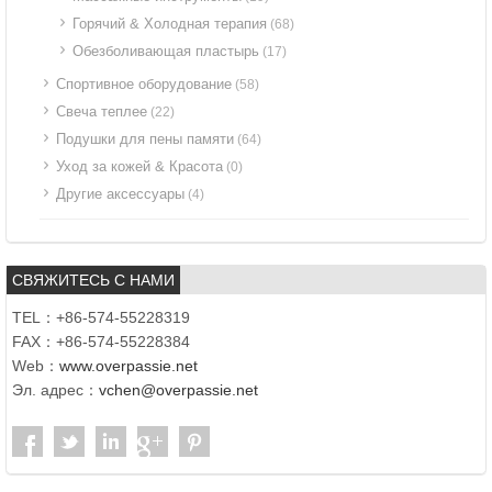
Горячий & Холодная терапия
(68)
Обезболивающая пластырь
(17)
Спортивное оборудование
(58)
Свеча теплее
(22)
Подушки для пены памяти
(64)
Уход за кожей & Красота
(0)
Другие аксессуары
(4)
СВЯЖИТЕСЬ С НАМИ
TEL：+86-574-55228319
FAX：+86-574-55228384
Web：
www.overpassie.net
Эл. адрес：
vchen@overpassie.net