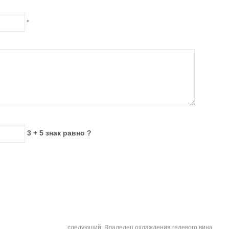
*
3 + 5 знак равно ?
следующий:
Владелец охлаждения гелевого вина