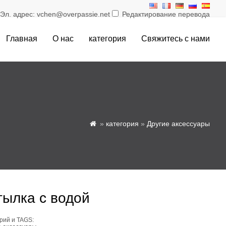
л. адрес: vchen@overpassie.net
Редактирование перевода
Главная
О нас
категория
Свяжитесь с нами
»
категория
»
Другие аксессуары

тылка с водой
рий и TAGS: