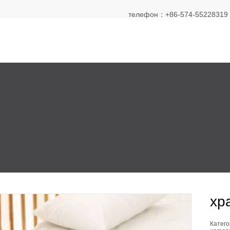
телефон：+86-574-55228319 Э
хр
Катего