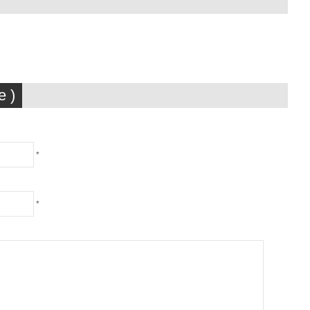
 )
*
*