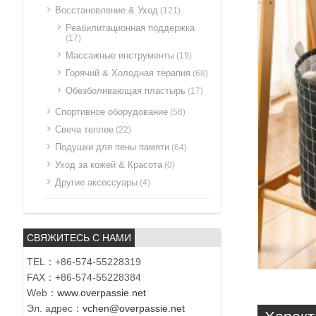
Восстановление & Уход
(121)
Реабилитационная поддержка
(17)
Массажные инструменты
(19)
Горячий & Холодная терапия
(68)
Обезболивающая пластырь
(17)
Спортивное оборудование
(58)
Свеча теплее
(22)
Подушки для пены памяти
(64)
Уход за кожей & Красота
(0)
Другие аксессуары
(4)
СВЯЖИТЕСЬ С НАМИ
TEL：+86-574-55228319
FAX：+86-574-55228384
Web：
www.overpassie.net
Эл. адрес：
vchen@overpassie.net