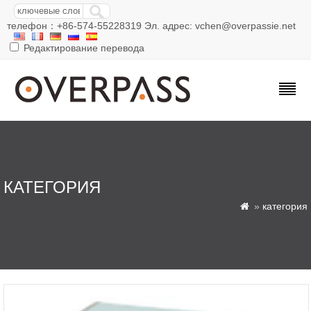
телефон：+86-574-55228319 Эл. адрес: vchen@overpassie.net
Редактирование перевода
КАТЕГОРИЯ
»
категория
