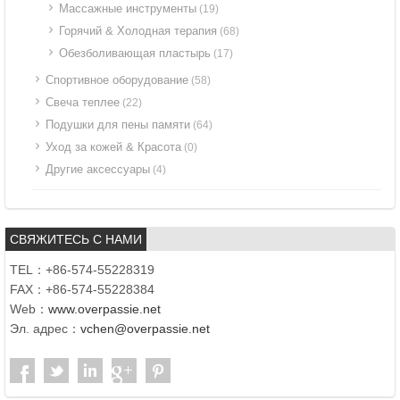
Массажные инструменты
(19)
Горячий & Холодная терапия
(68)
Обезболивающая пластырь
(17)
Спортивное оборудование
(58)
Свеча теплее
(22)
Подушки для пены памяти
(64)
Уход за кожей & Красота
(0)
Другие аксессуары
(4)
СВЯЖИТЕСЬ С НАМИ
TEL：+86-574-55228319
FAX：+86-574-55228384
Web：
www.overpassie.net
Эл. адрес：
vchen@overpassie.net