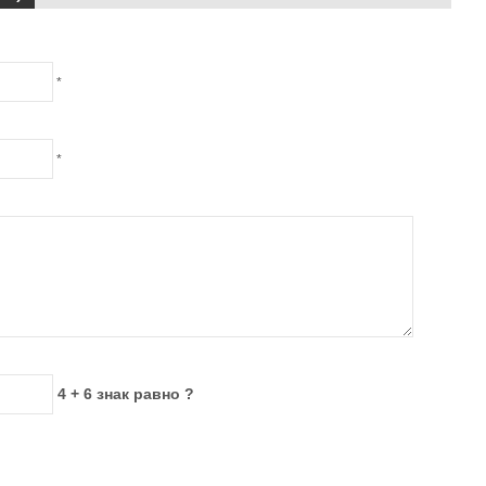
*
*
4 + 6 знак равно ?