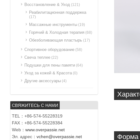
Восстановление & Уход
(121)
Реабилитационная поддержка
(17)
Массажные инструменты
(19)
Горячий & Холодная терапия
(68)
Обезболивающая пластырь
(17)
Спортивное оборудование
(58)
Свеча теплее
(22)
Подушки для пены памяти
(64)
Уход за кожей & Красота
(0)
Другие аксессуары
(4)
Характ
СВЯЖИТЕСЬ С НАМИ
TEL：+86-574-55228319
FAX：+86-574-55228384
Web：
www.overpassie.net
Форма 
Эл. адрес：
vchen@overpassie.net