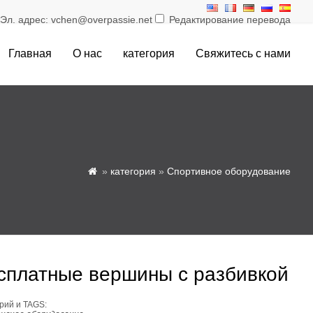
л. адрес: vchen@overpassie.net
Редактирование перевода
Главная
О нас
категория
Свяжитесь с нами
»
категория
»
Спортивное оборудование

сплатные вершины с разбивкой
рий и TAGS: