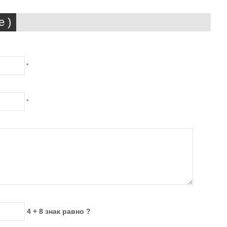
 )
*
*
4 + 8 знак равно ?