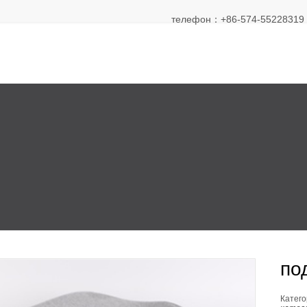
телефон：+86-574-55228319 Э
по
Катего