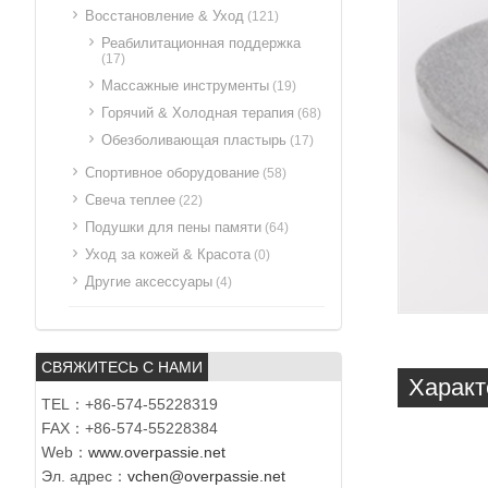
Восстановление & Уход
(121)
Реабилитационная поддержка
(17)
Массажные инструменты
(19)
Горячий & Холодная терапия
(68)
Обезболивающая пластырь
(17)
Спортивное оборудование
(58)
Свеча теплее
(22)
Подушки для пены памяти
(64)
Уход за кожей & Красота
(0)
Другие аксессуары
(4)
СВЯЖИТЕСЬ С НАМИ
Характ
TEL：+86-574-55228319
FAX：+86-574-55228384
Web：
www.overpassie.net
Эл. адрес：
vchen@overpassie.net