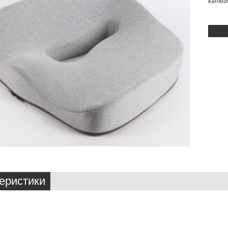
катег
еристики