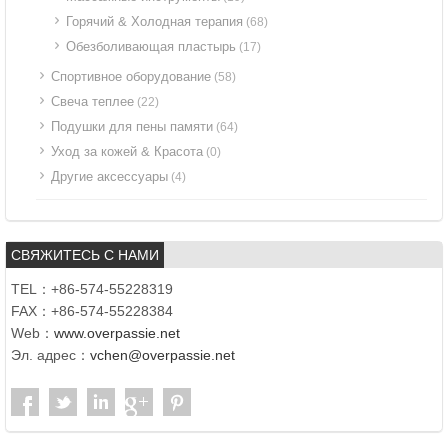
Горячий & Холодная терапия
(68)
Обезболивающая пластырь
(17)
Спортивное оборудование
(58)
Свеча теплее
(22)
Подушки для пены памяти
(64)
Уход за кожей & Красота
(0)
Другие аксессуары
(4)
СВЯЖИТЕСЬ С НАМИ
TEL：+86-574-55228319
FAX：+86-574-55228384
Web：
www.overpassie.net
Эл. адрес：
vchen@overpassie.net