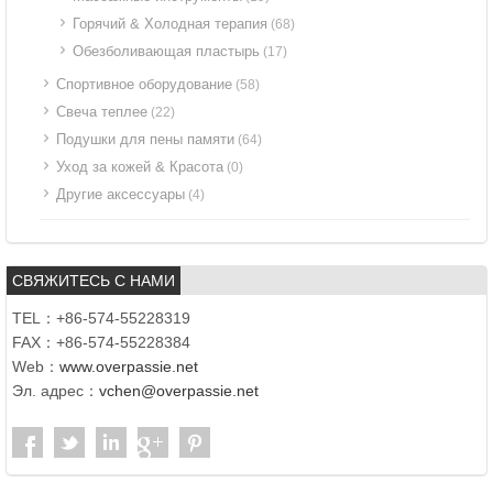
Горячий & Холодная терапия
(68)
Обезболивающая пластырь
(17)
Спортивное оборудование
(58)
Свеча теплее
(22)
Подушки для пены памяти
(64)
Уход за кожей & Красота
(0)
Другие аксессуары
(4)
СВЯЖИТЕСЬ С НАМИ
TEL：+86-574-55228319
FAX：+86-574-55228384
Web：
www.overpassie.net
Эл. адрес：
vchen@overpassie.net