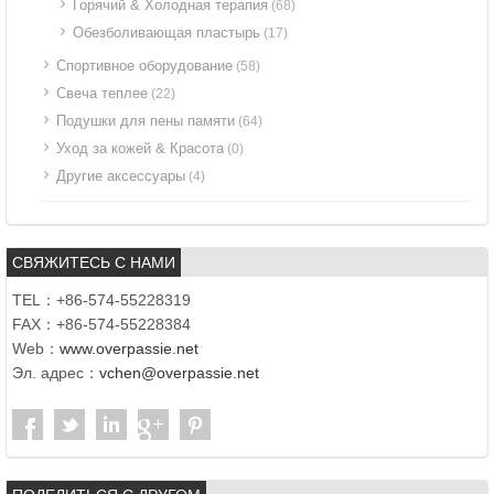
Горячий & Холодная терапия
(68)
Обезболивающая пластырь
(17)
Спортивное оборудование
(58)
Свеча теплее
(22)
Подушки для пены памяти
(64)
Уход за кожей & Красота
(0)
Другие аксессуары
(4)
СВЯЖИТЕСЬ С НАМИ
TEL：+86-574-55228319
FAX：+86-574-55228384
Web：
www.overpassie.net
Эл. адрес：
vchen@overpassie.net