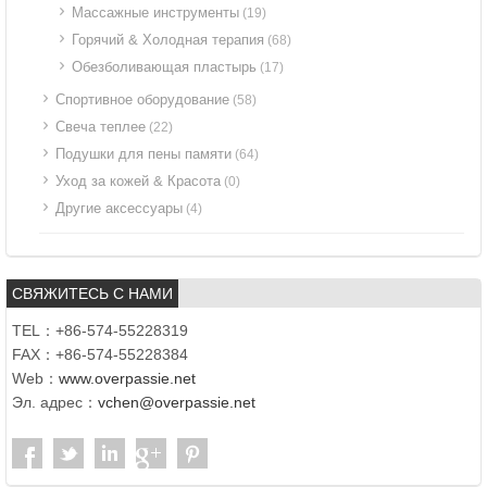
Массажные инструменты
(19)
Горячий & Холодная терапия
(68)
Обезболивающая пластырь
(17)
Спортивное оборудование
(58)
Свеча теплее
(22)
Подушки для пены памяти
(64)
Уход за кожей & Красота
(0)
Другие аксессуары
(4)
СВЯЖИТЕСЬ С НАМИ
TEL：+86-574-55228319
FAX：+86-574-55228384
Web：
www.overpassie.net
Эл. адрес：
vchen@overpassie.net