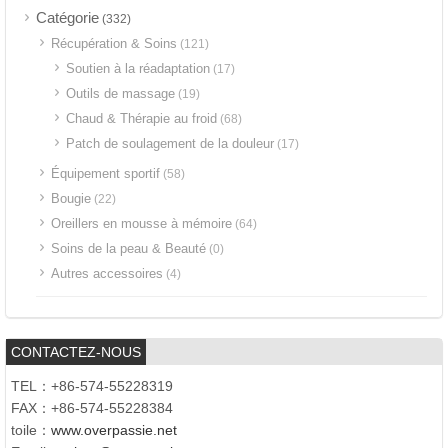
Catégorie
(332)
Récupération & Soins
(121)
Soutien à la réadaptation
(17)
Outils de massage
(19)
Chaud & Thérapie au froid
(68)
Patch de soulagement de la douleur
(17)
Équipement sportif
(58)
Bougie
(22)
Oreillers en mousse à mémoire
(64)
Soins de la peau & Beauté
(0)
Autres accessoires
(4)
CONTACTEZ-NOUS
TEL：+86-574-55228319
FAX：+86-574-55228384
toile：
www.overpassie.net