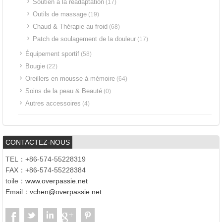
Soutien à la réadaptation
(17)
Outils de massage
(19)
Chaud & Thérapie au froid
(68)
Patch de soulagement de la douleur
(17)
Équipement sportif
(58)
Bougie
(22)
Oreillers en mousse à mémoire
(64)
Soins de la peau & Beauté
(0)
Autres accessoires
(4)
CONTACTEZ-NOUS
TEL：+86-574-55228319
FAX：+86-574-55228384
toile：
www.overpassie.net
Email：
vchen@overpassie.net