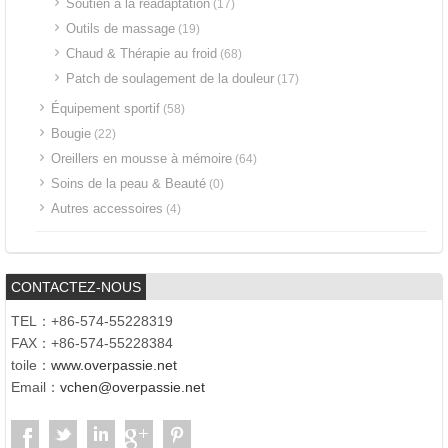
Soutien à la réadaptation
(17)
Outils de massage
(19)
Chaud & Thérapie au froid
(68)
Patch de soulagement de la douleur
(17)
Équipement sportif
(58)
Bougie
(22)
Oreillers en mousse à mémoire
(64)
Soins de la peau & Beauté
(0)
Autres accessoires
(4)
CONTACTEZ-NOUS
TEL：+86-574-55228319
FAX：+86-574-55228384
toile：
www.overpassie.net
Email：
vchen@overpassie.net