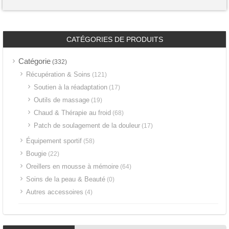
CATÉGORIES DE PRODUITS
Catégorie
(332)
Récupération & Soins
(121)
Soutien à la réadaptation
(17)
Outils de massage
(19)
Chaud & Thérapie au froid
(68)
Patch de soulagement de la douleur
(17)
Équipement sportif
(58)
Bougie
(22)
Oreillers en mousse à mémoire
(64)
Soins de la peau & Beauté
(0)
Autres accessoires
(4)