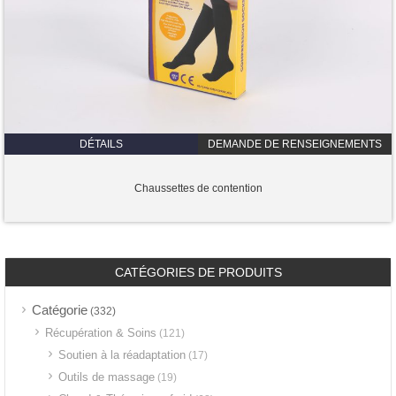
DÉTAILS
DEMANDE DE RENSEIGNEMENTS
Chaussettes de contention
CATÉGORIES DE PRODUITS
Catégorie
(332)
Récupération & Soins
(121)
Soutien à la réadaptation
(17)
Outils de massage
(19)