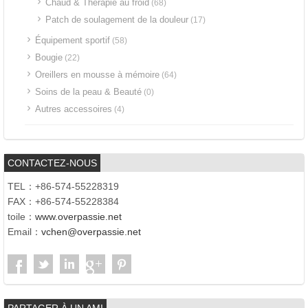
Chaud & Thérapie au froid
(68)
Patch de soulagement de la douleur
(17)
Équipement sportif
(58)
Bougie
(22)
Oreillers en mousse à mémoire
(64)
Soins de la peau & Beauté
(0)
Autres accessoires
(4)
CONTACTEZ-NOUS
TEL：+86-574-55228319
FAX：+86-574-55228384
toile：
www.overpassie.net
Email：
vchen@overpassie.net
PARTAGER À UN AMI