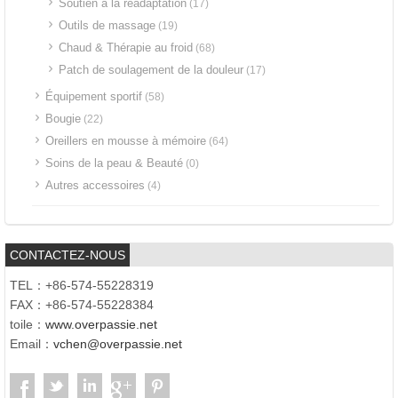
Soutien à la réadaptation
(17)
Outils de massage
(19)
Chaud & Thérapie au froid
(68)
Patch de soulagement de la douleur
(17)
Équipement sportif
(58)
Bougie
(22)
Oreillers en mousse à mémoire
(64)
Soins de la peau & Beauté
(0)
Autres accessoires
(4)
CONTACTEZ-NOUS
TEL：+86-574-55228319
FAX：+86-574-55228384
toile：
www.overpassie.net
Email：
vchen@overpassie.net