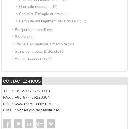
Outils de massage
(19)
Chaud & Thérapie au froid
(68)
Patch de soulagement de la douleur
(17)
Équipement sportif
(58)
Bougie
(22)
Oreillers en mousse à mémoire
(64)
Soins de la peau & Beauté
(0)
Autres accessoires
(4)
CONTACTEZ-NOUS
TEL：+86-574-55228319
FAX：+86-574-55228384
toile：
www.overpassie.net
Email：
vchen@overpassie.net